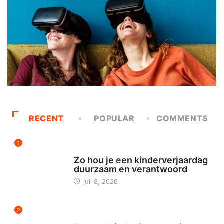
RECENT
POPULAR
COMMENTS
1
MILIEU & ENERGIE
Zo hou je een kinderverjaardag
duurzaam en verantwoord
juli 8, 2026
2
TECH & DUURZAAMHEID